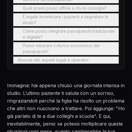
Quali premi posso offrire a chi mi consiglia?
È legale incentivare i pazienti a segnalare lo
studio?
Come posso integrare passaparola tradizionale
e digitale?
Posso misurare il ritorno economico del
passaparola?
Risorse utili: aspetti legali e operativi
Immagina: hai appena chiuso una giornata intensa in
studio. L’ultimo paziente ti saluta con un sorriso,
ringraziandoti perché la figlia ha risolto un problema
che altri non riuscivano a trattare. Poi aggiunge: "Ho
già parlato di te a due colleghi a scuola". E qui,
inevitabilmente, pensi: se potessi moltiplicare queste
situazioni ogni mese, quanto cambierebbe la tua