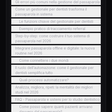
Gli errori più comuni nella gestione del passaparola
Come un gestionale per dentisti trasforma il
passaparola in sistema
Le funzioni chiave del gestionale per dentisti
Esempio pratico di tracciamento referral
Step-by-step: come costruire il tuo sistema di
passaparola nel 2026
Integrare passaparola offline e digitale: la nuova
routine nel 2026
Come connettere i due mondi
Il ruolo dell’automazione: come il gestionale per
dentisti semplifica tutto
Quali processi automatizzare?
Analizza, migliora, ripeti: la mentalità dei migliori
studi nel 2026
FAQ - Passaparola e sistemi per lo studio dentistico
Come posso sapere quanti pazienti arrivano
davvero dal passaparola?