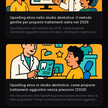
Upselling etico nello studio dentistico: il metodo
gentile per proporre trattamenti extra nel 2026
Upselling etico per dentisti nel 2026: come proporre
trattamenti aggiuntivi senza forzature, sfruttando il gestionale
per dentisti e un approccio umano, digitale e trasparente.
Upselling etico in studio dentistico: come proporre
trattamenti aggiuntivi senza pressioni (2026)
Hai mai pensato che l’upselling possa essere davvero etico e
utile al paziente? Scopri come proporre trattamenti aggiuntivi
nel tuo studio dentistico, senza forzature e con il supporto di
un gestionale per dentisti come Dentalspace.