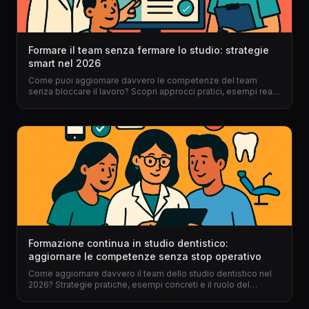
Formare il team senza fermare lo studio: strategie
smart nel 2026
Come puoi aggiornare davvero le competenze del team
senza bloccare il lavoro? Scopri approcci pratici, esempi reali
e il ruolo chiave del gestionale per dentisti per una
formazione continua, fluida e mai invasiva nel 2026.
Formazione continua in studio dentistico:
aggiornare le competenze senza stop operativo
Come aggiornare davvero il team dello studio dentistico nel
2026? Strategie pratiche, esempi concreti e il ruolo del
gestionale per dentisti per una formazione efficace senza
mai fermare il lavoro.