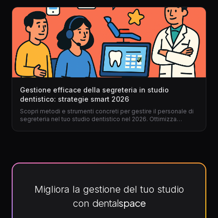
Gestione efficace della segreteria in studio
dentistico: strategie smart 2026
Scopri metodi e strumenti concreti per gestire il personale di
segreteria nel tuo studio dentistico nel 2026. Ottimizza
processi, elimina errori e trasforma la tua segreteria in un
motore di efficienza con il gestionale per dentisti giusto.
Migliora la gestione del tuo studio
dental
space
con