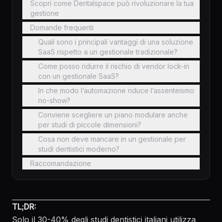
Scopri come Dentalspace può rivoluzionare la tua
gestione
Domande frequenti
Quali sono i principali vantaggi di una soluzione
SaaS rispetto a un gestionale tradizionale?
Come posso ridurre il rischio di vendor lock-in
con un gestionale SaaS?
In che modo l’automazione riduce l’assenteismo
no-show?
Conviene scegliere un piano modulare anche
per studi di piccole dimensioni?
Cosa non deve mancare in un gestionale per
studi dentistici moderno?
Raccomandazione
TL;DR:
Solo il 30-40% degli studi dentistici italiani utilizza