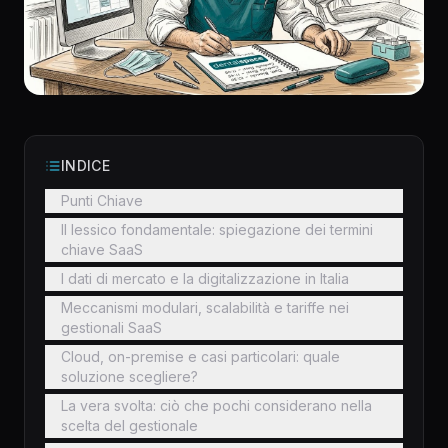
INDICE
Punti Chiave
Il lessico fondamentale: spiegazione dei termini
chiave SaaS
I dati di mercato e la digitalizzazione in Italia
Meccanismi modulari, scalabilità e tariffe nei
gestionali SaaS
Cloud, on-premise e casi particolari: quale
soluzione scegliere?
La vera svolta: ciò che pochi considerano nella
scelta del gestionale