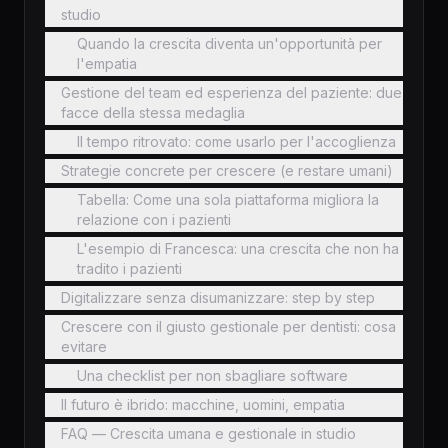
studio
Quando la crescita diventa un'opportunità per
l'empatia
Gestione del team ed esperienza del paziente: due
facce della stessa medaglia
Il tempo ritrovato: come usarlo per l'accoglienza
Strategie concrete per crescere (e restare umani)
Tabella: Come una sola piattaforma migliora la
relazione con i pazienti
L'esempio di Francesca: una crescita che non ha
tradito i pazienti
Digitalizzare senza disumanizzare: step by step
Crescere con il giusto gestionale per dentisti: cosa
evitare
Una checklist per non sbagliare software
Il futuro è ibrido: macchine, uomini, empatia
FAQ — Crescita umana e gestionale in studio