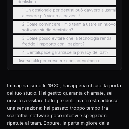
dentistico
1. Un gestionale per dentisti può davvero aiutarmi
a essere più vicino ai pazienti?
2. Come convincere il mio team a usare un nuovo
software studio dentistico?
3. Come posso evitare che la tecnologia renda
freddo il rapporto con i pazienti?
4. Dentalspace garantisce la privacy dei dati?
Risorse utili per crescere consapevolmente
Immagina: sono le 19.30, hai appena chiuso la porta
del tuo studio. Hai gestito quaranta chiamate, sei
riuscito a visitare tutti i pazienti, ma ti resta addosso
una sensazione: hai passato troppo tempo fra
scartoffie, software poco intuitivi e spiegazioni
ripetute al team. Eppure, la parte migliore della