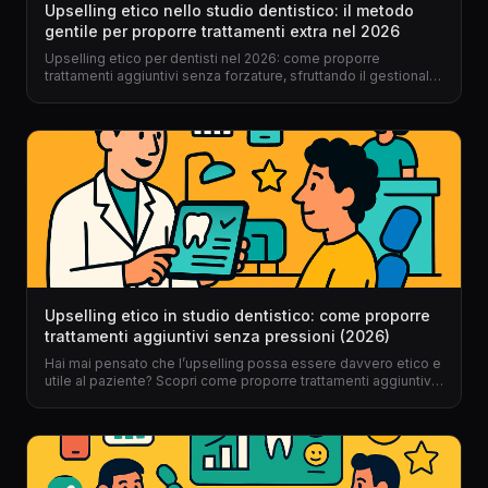
Upselling etico nello studio dentistico: il metodo
gentile per proporre trattamenti extra nel 2026
Upselling etico per dentisti nel 2026: come proporre
trattamenti aggiuntivi senza forzature, sfruttando il gestionale
per dentisti e un approccio umano, digitale e trasparente.
Upselling etico in studio dentistico: come proporre
trattamenti aggiuntivi senza pressioni (2026)
Hai mai pensato che l’upselling possa essere davvero etico e
utile al paziente? Scopri come proporre trattamenti aggiuntivi
nel tuo studio dentistico, senza forzature e con il supporto di
un gestionale per dentisti come Dentalspace.