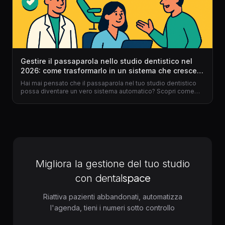
Gestire il passaparola nello studio dentistico nel
2026: come trasformarlo in un sistema che cresce
da solo
Hai mai pensato che il passaparola nel tuo studio dentistico
possa diventare un vero sistema automatico? Scopri come
trasformare la raccomandazione spontanea in un flusso
costante di nuovi pazienti grazie a gestionale per dentisti e
Dentalspace.
Migliora la gestione del tuo studio
dental
space
con
Riattiva pazienti abbandonati, automatizza
l'agenda, tieni i numeri sotto controllo