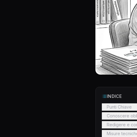
INDICE
Punti Chiave
Conoscere obbli
Redigere e com
Misure tecnich