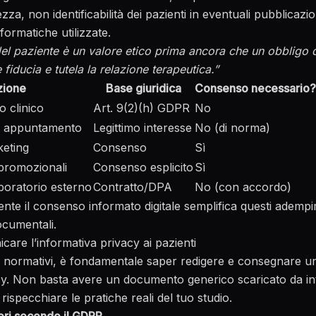
ezza, non identificabilità dei pazienti in eventuali pubblicazi
formatiche utilizzate.
el paziente è un valore etico prima ancora che un obbligo di
 fiducia e tutela la relazione terapeutica.”
zione
Base giuridica
Consenso necessario?
o clinico
Art. 9(2)(h) GDPR
No
a appuntamento
Legittimo interesse
No (di norma)
keting
Consenso
Sì
 promozionali
Consenso esplicito
Sì
boratorio esterno
Contratto/DPA
No (con accordo)
ente il
consenso informato digitale
semplifica questi adempim
documentali.
are l’informativa privacy ai pazienti
ghi normativi, è fondamentale saper redigere e consegnare u
cy. Non basta avere un documento generico scaricato da in
rispecchiare le pratiche reali del tuo studio.