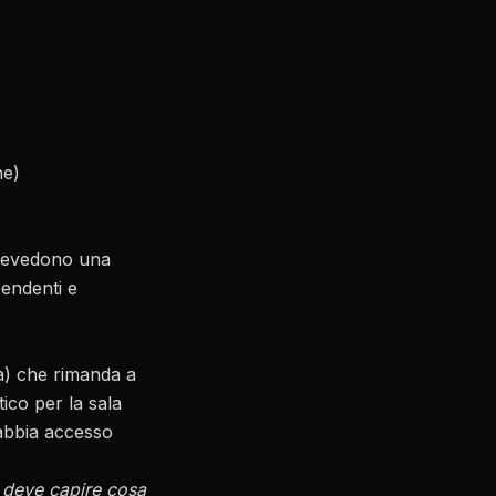
ne)
prevedono una
pendenti e
ca) che rimanda a
ico per la sala
e abbia accesso
e deve capire cosa