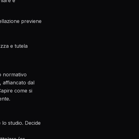
hiare e
ellazione previene
ezza e tutela
ro normativo
 affiancato dal
Capire come si
ente.
 lo studio. Decide