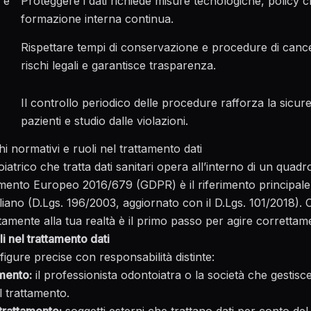
 e
Proteggere i dati richiede misure tecnologiche, policy c
formazione interna continua.
Rispettare tempi di conservazione e procedure di canc
rischi legali e garantisce trasparenza.
Il controllo periodico delle procedure rafforza la sicur
pazienti e studio dalle violazioni.
 normativi e ruoli nel trattamento dati
iatrico che tratta dati sanitari opera all’interno di un quad
amento Europeo 2016/679 (GDPR) è il riferimento principale,
liano (D.Lgs. 196/2003, aggiornato con il D.Lgs. 101/2018). 
amente alla tua realtà è il primo passo per agire correttam
li nel trattamento dati
figure precise con responsabilità distinte:
amento:
il professionista odontoiatra o la società che gestisce
l trattamento.