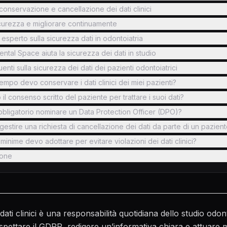
conservazione e cancellazione dei dati clinici
icurezza e migliorare continuamente
a esperto sulla sicurezza dati in odontoiatria
tal Space aiuta la sicurezza dei dati in studio
ti sulla sicurezza dei dati dei pazienti odontoiatrici
empo devo conservare i dati clinici dei miei pazienti?
il consenso scritto del paziente per trattare i suoi dati?
ligatorio nominare un Data Protection Officer (DPO)?
stire una richiesta di cancellazione dei dati da parte di un pazien
minime devo adottare per evitare violazioni dei dati clinici?
one
dati clinici è una responsabilità quotidiana dello studio odont
spettare il GDPR, redigere un’informativa chiara e attuare m