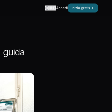
🇮🇹
Accedi
Inizia gratis
: guida