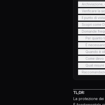
Archiviazione, 
Verificare la s
Il punto di vist
Scopri come Den
Domande frequen
Per quanto t
È necessario 
Quando è obb
Come devo ge
Quali misure 
Raccomandazi
TL;DR:
La protezione dei 
È fondamentale ri