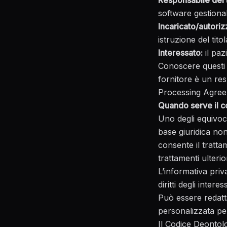
Responsabile del 
software gestional
Incaricato/autoriz
istruzione del titol
Interessato:
il pazi
Conoscere questi r
fornitore è un re
Processing Agree
Quando serve il 
Uno degli equivoci
base giuridica non
consente il tratta
trattamenti ulteri
L’
informativa priv
diritti degli inter
Può essere redatt
personalizzata per
Il
Codice Deontol