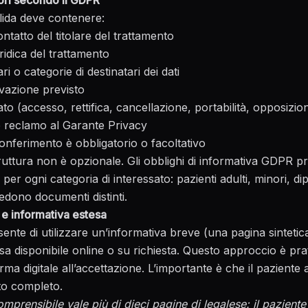
ori secondo il GDPR
lida deve contenere:
contatto del titolare del trattamento
uridica del trattamento
ri o categorie di destinatari dei dati
vazione previsto
ssato (accesso, rettifica, cancellazione, portabilità, opposizio
re reclamo al Garante Privacy
conferimento è obbligatorio o facoltativo
ruttura non è opzionale. Gli obblighi di informativa GDPR 
 per ogni categoria di interessato: pazienti adulti, minori, di
iedono documenti distinti.
 e informativa estesa
ente di utilizzare un’informativa breve (una pagina sinteti
a disponibile online o su richiesta. Questo approccio è prat
firma digitale all’accettazione. L’importante è che il pazient
to completo.
mprensibile vale più di dieci pagine di legalese: il pazient