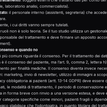
trattamento:
soggetti esterni che trattano dati per conto del t
e, laboratorio analisi, commercialista).
zato:
il personale interno (assistenti, segreteria) che accede 
are.
ente, i cui diritti vanno sempre tutelati.
uoli non è solo teoria. Se il tuo studio utilizza un gestional
sponsabile del trattamento e deve firmare un apposito acc
ment).
consenso e quando no
 più comuni riguarda il consenso. Per il trattamento dei dati a
 è il consenso del paziente, ma l’art. 9, comma 2, lettera 
mento per finalità mediche. Il consenso diventa invece nece
ori: marketing, invio di newsletter, utilizzo di immagini a sc
acy obbligatoria
ai pazienti (artt. 13-14 GDPR) deve essere 
essati, le modalità di trattamento, il periodo di conservazione e
a in forma breve con rinvio a una versione estesa, e deve 
 categorie specifiche come minori, pazienti fragili o dipende
ogico
stabilisce che l’odontoiatra, in quanto titolare del tra