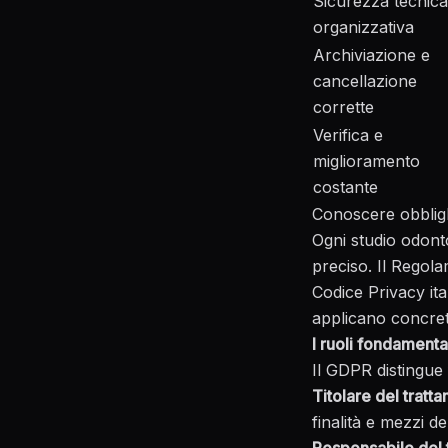
Sicurezza tecnica
organizzativa
Archiviazione e
cancellazione
corrette
Verifica e
miglioramento
costante
Conoscere obblighi
Ogni studio odonto
preciso. Il Regol
Codice Privacy ita
applicano concret
I ruoli fondamenta
Il GDPR distingue 
Titolare del tratt
finalità e mezzi de