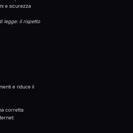
oni e sicurezza
 legge: il rispetto
enti e riduce il
na corretta
ternet: