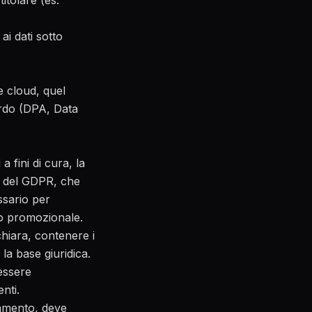
itolare (es.
ai dati sotto
e cloud, quel
ordo (DPA, Data
 fini di cura, la
h) del GDPR, che
ssario per
opo promozionale.
chiara, contenere i
 la base giuridica.
essere
nti.
ttamento, deve