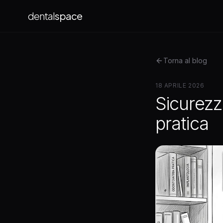
dental
space
Torna al blog
18 APRILE 2026
Sicurezza
pratica