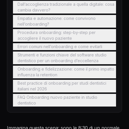
Dall’accoglienza tradizionale a quella digitale: cosa
cambia davvero?
Empatia e automazione: come convivono
nell’onboarding?
Procedura onboarding: step-by-step per
accogliere il nuovo paziente
Errori comuni nell’onboarding e come evitarli
Strumenti e funzioni chiave del software studio
dentistico per un onboarding d’eccellenza
Onboarding e fidelizzazione: come il primo impatto
influenza la retention
Best practice di onboarding per studi dentistici
italiani nel 2026
FAQ Onboarding nuovo paziente in studio
dentistico
Immagina questa scena: sono le 8:30 di un normale