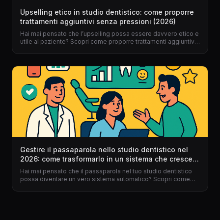
Upselling etico in studio dentistico: come proporre
trattamenti aggiuntivi senza pressioni (2026)
Hai mai pensato che l’upselling possa essere davvero etico e
utile al paziente? Scopri come proporre trattamenti aggiuntivi
nel tuo studio dentistico, senza forzature e con il supporto di
un gestionale per dentisti come Dentalspace.
Gestire il passaparola nello studio dentistico nel
2026: come trasformarlo in un sistema che cresce
da solo
Hai mai pensato che il passaparola nel tuo studio dentistico
possa diventare un vero sistema automatico? Scopri come
trasformare la raccomandazione spontanea in un flusso
costante di nuovi pazienti grazie a gestionale per dentisti e
Dentalspace.