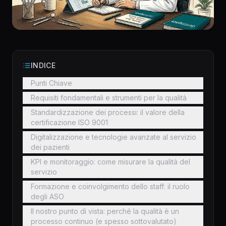
INDICE
Punti Chiave
Requisiti fondamentali e strumenti per la qualità
Standardizzazione dei processi: il valore della
certificazione ISO 9001
Digitalizzazione e tecnologie avanzate al servizio
dei pazienti
KPI e monitoraggio: come misurare la qualità del
servizio
Formazione e coinvolgimento dello staff: il ruolo
degli ASO
Il nostro punto di vista: perché la qualità è un
processo continuo (e spesso sottovalutato)