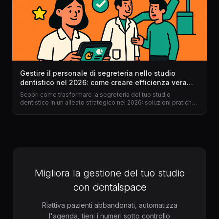
Gestire il personale di segreteria nello studio
dentistico nel 2026: come creare efficienza vera
(senza stress)
Scopri come trasformare la segreteria del tuo studio
dentistico in un alleato strategico nel 2026: soluzioni pratiche,
esempi reali, vantaggi di un gestionale per dentisti e uno
step-by-step concreto.
Migliora la gestione del tuo studio
dental
space
con
Riattiva pazienti abbandonati, automatizza
l'agenda, tieni i numeri sotto controllo