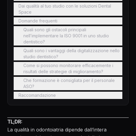
Dai qualità al tuo studio con le soluzioni Dental
Space
Domande frequenti
Quali sono gli ostacoli principali
nell’implementare la ISO 9001 in uno studio
dentistico?
Quali sono i vantaggi della digitalizzazione nello
studio dentistico?
Come si possono monitorare efficacemente i
risultati delle strategie di miglioramento?
Che formazione è consigliata per il personale
ASO?
Raccomandazione
TL;DR:
La qualità in odontoiatria dipende dall’intera