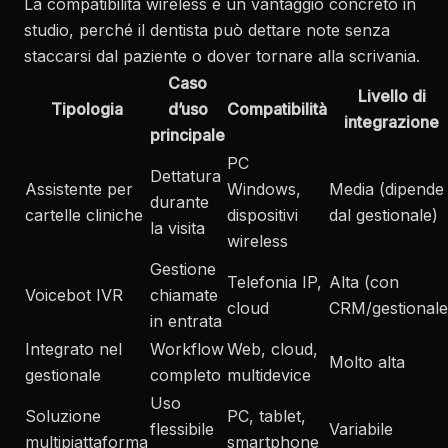
La compatibilità wireless è un vantaggio concreto in
studio, perché il dentista può dettare note senza
staccarsi dal paziente o dover tornare alla scrivania.
Caso
Livello di
Tipologia
d’uso
Compatibilità
integrazione
principale
PC
Dettatura
Assistente per
Windows,
Media (dipende
durante
cartelle cliniche
dispositivi
dal gestionale)
la visita
wireless
Gestione
Telefonia IP,
Alta (con
Voicebot IVR
chiamate
cloud
CRM/gestionale
in entrata
Integrato nel
Workflow
Web, cloud,
Molto alta
gestionale
completo
multidevice
Uso
Soluzione
PC, tablet,
flessibile
Variabile
multipiattaforma
smartphone