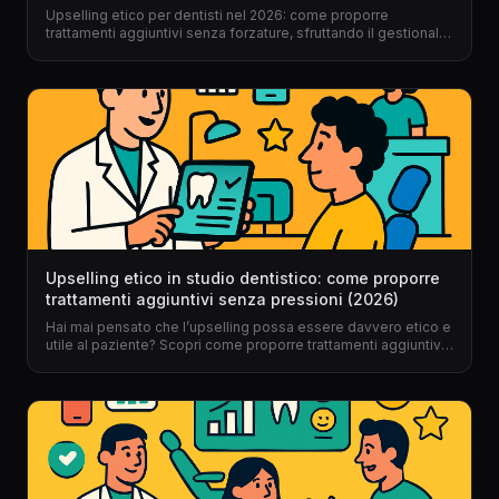
Upselling etico per dentisti nel 2026: come proporre
trattamenti aggiuntivi senza forzature, sfruttando il gestionale
per dentisti e un approccio umano, digitale e trasparente.
Upselling etico in studio dentistico: come proporre
trattamenti aggiuntivi senza pressioni (2026)
Hai mai pensato che l’upselling possa essere davvero etico e
utile al paziente? Scopri come proporre trattamenti aggiuntivi
nel tuo studio dentistico, senza forzature e con il supporto di
un gestionale per dentisti come Dentalspace.