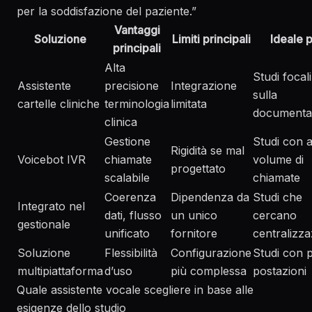
per la soddisfazione del paziente.”
Vantaggi
Soluzione
Limiti principali
Ideale 
principali
Alta
Studi focali
Assistente
precisione
Integrazione
sulla
cartelle cliniche
terminologia
limitata
documenta
clinica
Gestione
Studi con a
Rigidità se mal
Voicebot IVR
chiamate
volume di
progettato
scalabile
chiamate
Coerenza
Dipendenza da
Studi che
Integrato nel
dati, flusso
un unico
cercano
gestionale
unificato
fornitore
centralizz
Soluzione
Flessibilità
Configurazione
Studi con p
multipiattaforma
d’uso
più complessa
postazioni
Quale assistente vocale scegliere in base alle
esigenze dello studio