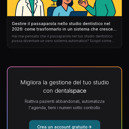
Gestire il passaparola nello studio dentistico nel
2026: come trasformarlo in un sistema che cresce
da solo
Hai mai pensato che il passaparola nel tuo studio dentistico
possa diventare un vero sistema automatico? Scopri come
trasformare la raccomandazione spontanea in un flusso
costante di nuovi pazienti grazie a gestionale per dentisti e
Dentalspace.
Migliora la gestione del tuo studio
dental
space
con
Riattiva pazienti abbandonati, automatizza
l'agenda, tieni i numeri sotto controllo
Crea un account gratuito