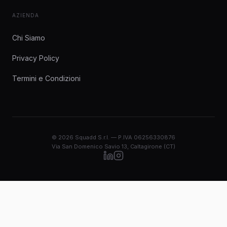
AZIENDA
Chi Siamo
Privacy Policy
Termini e Condizioni
© 2026 Squadd S.r.l. — P.IVA 06256330876
Via San Domenico Savio 13, Caltagirone (CT)