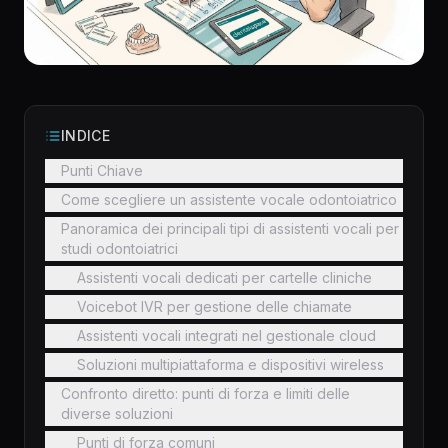
INDICE
Punti Chiave
Come scegliere un assistente vocale odontoiatrico
Panoramica dei principali tipi di assistenti vocali per
studi odontoiatrici
Assistenti vocali dedicati per cartelle cliniche
Voicebot IVR per gestione delle chiamate
Assistenti vocali integrati nel gestionale cloud
Soluzioni multipiattaforma e dispositivi wireless
Confronto diretto: punti di forza e limiti delle
diverse soluzioni
Punti di forza comuni