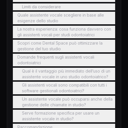
Limiti da considerare
Quale assistente vocale scegliere in base alle
esigenze dello studio
La nostra esperienza: cosa funziona davvero con
gli assistenti vocali per studi odontoiatrici
Scopri come Dental Space può ottimizzare la
gestione del tuo studio
Domande frequenti sugli assistenti vocali
odontoiatrici
Qual è il vantaggio più immediato dell’uso di un
assistente vocale in uno studio odontoiatrico?
Gli assistenti vocali sono compatibili con tutti i
software gestionali odontoiatrici?
Un assistente vocale può occuparsi anche della
gestione delle chiamate in studio?
Serve formazione specifica per usare un
assistente vocale in studio?
Raccomandazione