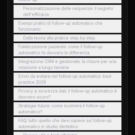
Personalizzazione delle sequenze: il segreto
dell'efficacia
Esempi pratici di follow-up automatico che
funzionano
Dalla teoria alla pratica: step by step
Fidelizzazione paziente: come il follow-up
automatico fa davvero la differenza
Integrazione CRM e gestionale: la chiave per una
relazione a lungo termine
Errori da evitare nel follow-up automatico: best
practice 2026
Privacy e sicurezza dati: il follow-up automatico è
davvero sicuro?
Strategie future: come evolverà il follow-up
automatico?
FAQ: tutto quello che devi sapere sul follow-up
automatico in studio dentistico