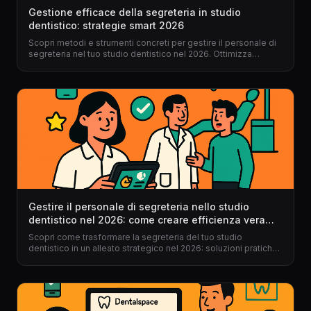
Gestione efficace della segreteria in studio
dentistico: strategie smart 2026
Scopri metodi e strumenti concreti per gestire il personale di
segreteria nel tuo studio dentistico nel 2026. Ottimizza
processi, elimina errori e trasforma la tua segreteria in un
motore di efficienza con il gestionale per dentisti giusto.
Gestire il personale di segreteria nello studio
dentistico nel 2026: come creare efficienza vera
(senza stress)
Scopri come trasformare la segreteria del tuo studio
dentistico in un alleato strategico nel 2026: soluzioni pratiche,
esempi reali, vantaggi di un gestionale per dentisti e uno
step-by-step concreto.