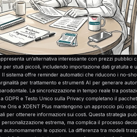
presenta un’alternativa interessante con prezzi pubblici 
 per studi piccoli, includendo importazione dati gratuita e 
. Il sistema offre
reminder automatici che riducono i no-sh
 marginalità per trattamento e strumenti AI per generare aut
rodontale. La sincronizzazione in tempo reale tra postazio
 a GDPR e Testo Unico sulla Privacy completano il pacchet
come Oris e XDENT Plus mantengono un approccio più opac
li per ottenere informazioni sui costi. Questa strategia pu
 personalizzazione estrema, ma complica il processo decisi
re autonomamente le opzioni. La differenza tra modelli tras