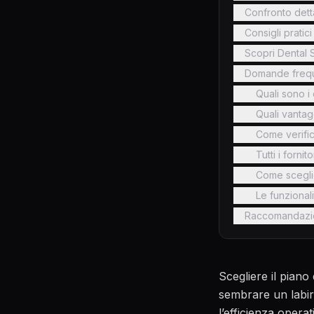
Confronto detta
Consigli pratic
Scopri Dental S
Domande frequ
Quali sono i
Quali vantag
Come verific
Tutti i fornit
Come sceglie
Le funzionali
Raccomandazi
Scegliere il piano
sembrare un labiri
l’efficienza operat