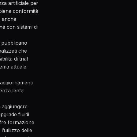
za artificiale per
e piena conformità
e anche
ne con sistemi di
i pubblicano
nalizzati che
lità di trial
tema attuale.
i aggiornamenti
tenza lenta
e, aggiungere
pgrade fluidi
ffre formazione
’utilizzo delle