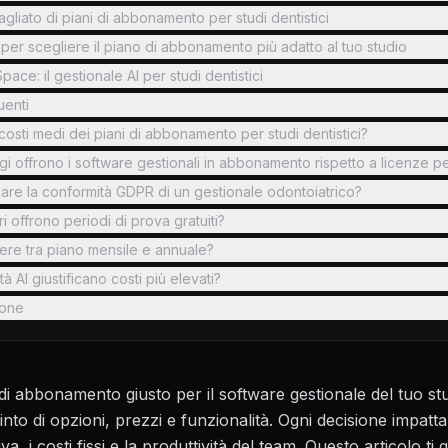
gliato di piani di abbonamento per studi dentistici
i per scegliere il piano di abbonamento più adatto al tuo studio
pace: il gestionale AI per studi dentistici
enti
 costi medi dei piani di abbonamento per studi dentistici?
gi offrono i software gestionali in abbonamento rispetto a licenze 
are la conformità GDPR di un gestionale odontoiatrico?
ori offrono periodi di prova gratuiti?
re tra piano mensile e annuale?
tà AI giustificano costi più elevati?
one
 di abbonamento giusto per il software gestionale del tuo st
nto di opzioni, prezzi e funzionalità. Ogni decisione impatt
iva, i costi fissi e la produttività del team. Questo articolo ti 