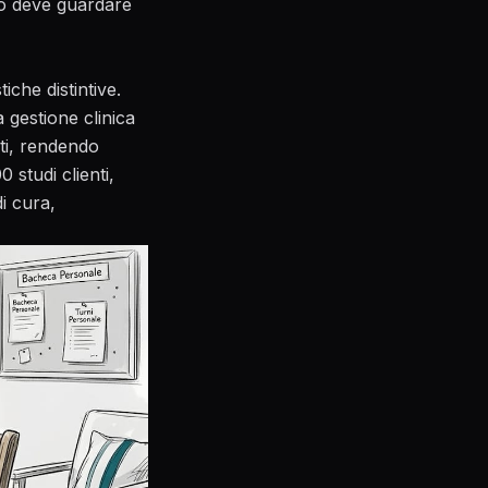
o
deve guardare
iche distintive.
 gestione clinica
ati, rendendo
 studi clienti,
i cura,