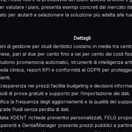
 per valutare i piani, presenta esempi concreti dal mercato it
ato per aiutarti a selezionare la soluzione più adatta alle t
Dettagli
iani di gestione per studi dentistici costano in media tra cen
mese, pari al due per cento fino a sei per cento dei costi fiss
ludono promemoria automatici, strumenti di intelligenza artif
eda clinica, report KPI e conformità al GDPR per proteggere
ienti.
trasparenza nei prezzi facilita budgeting e decisioni inform
iodi di prova gratuiti e supporto per l’importazione dei dati.
ifica la frequenza degli aggiornamenti e la qualità del suppo
rade fluidi senza perdita di dati.
Italia XDENT richiede preventivi personalizzati, FELG propo
sparenti e DentalManager presenta prezzi pubblici a partire