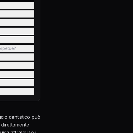
perpetue?
udio dentistico può
a direttamente
guida attraverso i