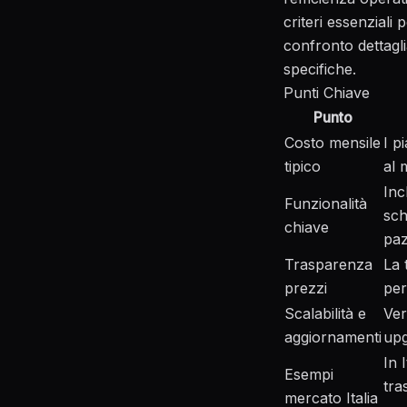
criteri essenziali
confronto dettagli
specifiche.
Punti Chiave
Punto
Costo mensile
I p
tipico
al 
Inc
Funzionalità
sch
chiave
paz
Trasparenza
La 
prezzi
per
Scalabilità e
Ver
aggiornamenti
upg
In 
Esempi
tra
mercato Italia