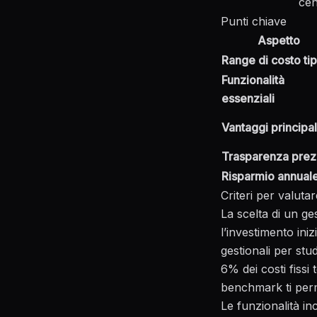
cen
Punti chiave
Aspetto
Range di costo ti
Funzionalità
essenziali
Vantaggi principal
Trasparenza prez
Risparmio annual
Criteri per valuta
La scelta di un ge
l’investimento iniz
gestionali per stu
6% dei costi fissi
benchmark ti perme
Le funzionalità i