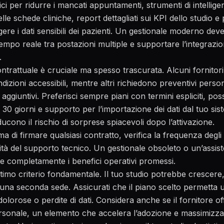
i per ridurre i mancati appuntamenti, strumenti di intelligen
lle schede cliniche, report dettagliati sui KPI dello studio 
re i dati sensibili dei pazienti. Un gestionale moderno dev
tempo reale tra postazioni multiple e supportare l’integrazio
.
ntrattuale è cruciale ma spesso trascurata. Alcuni fornitor
ndizioni accessibili, mentre altri richiedono preventivi perso
giuntivi. Preferisci sempre piani con termini espliciti, possibi
 30 giorni e supporto per l’importazione dei dati dal tuo sis
ducono il rischio di sorprese spiacevoli dopo l’attivazione.
ma di firmare qualsiasi contratto, verifica la frequenza degl
ità del supporto tecnico. Un gestionale obsoleto o un’assis
e completamente i benefici operativi promessi.
’ultimo criterio fondamentale. Il tuo studio potrebbe crescer
una seconda sede. Assicurati che il piano scelto permetta u
olorose o perdite di dati. Considera anche se il fornitore o
rsonale, un elemento che accelera l’adozione e massimizza l