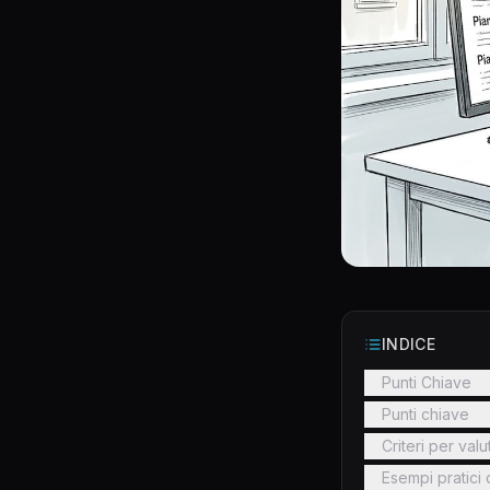
INDICE
Punti Chiave
Punti chiave
Criteri per val
Esempi pratici 