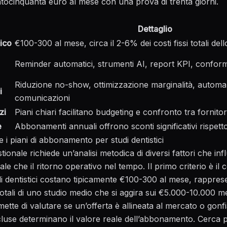
tocinquanta euro al mese con una prova di trenta giorni.
Dettaglio
pico
€100-300 al mese, circa il 2-6% dei costi fissi totali dell
Reminder automatici, strumenti AI, report KPI, confo
Riduzione no-show, ottimizzazione marginalità, autom
i
comunicazioni
zi
Piani chiari facilitano budgeting e confronto tra fornitor
e
Abbonamenti annuali offrono sconti significativi rispett
re i piani di abbonamento per studi dentistici
stionale richiede un’analisi metodica di diversi fattori che in
iale che il ritorno operativo nel tempo. Il primo criterio è il 
di dentistici costano tipicamente €100-300 al mese
, rapprese
 totali di uno studio medio che si aggira sui €5.000-10.000 m
tte di valutare se un’offerta è allineata al mercato o gonfi
ncluse determinano il valore reale dell’abbonamento. Cerca 