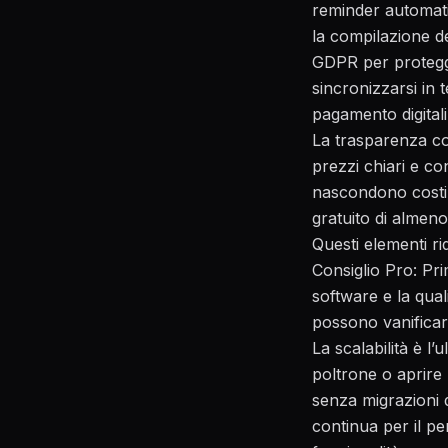
reminder automatic
la compilazione de
GDPR per protegge
sincronizzarsi in 
pagamento digitali
La trasparenza co
prezzi chiari e co
nascondono costi ag
gratuito di almeno
Questi elementi ri
Consiglio Pro: Pri
software e la qual
possono vanificar
La scalabilità è l
poltrone o aprire 
senza migrazioni d
continua per il pe