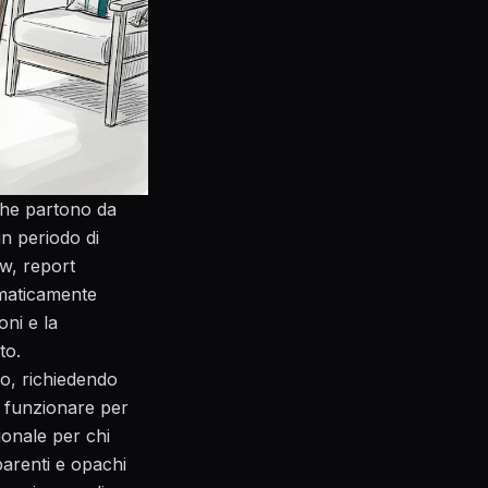
che partono da
un periodo di
ow
, report
omaticamente
ni e la
to.
o, richiedendo
ò funzionare per
onale per chi
parenti e opachi