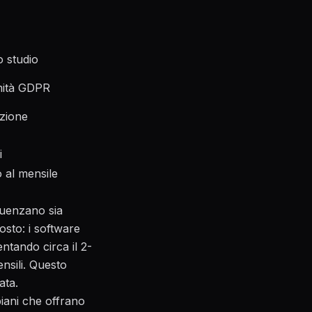
o studio
rmità GDPR
azione
i
o al mensile
fluenzano sia
costo: i
software
ntando circa il 2-
ensili. Questo
ata.
piani che offrano