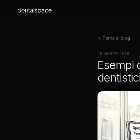
dental
space
Torna al blog
25 MARZO 2026
Esempi d
dentisti