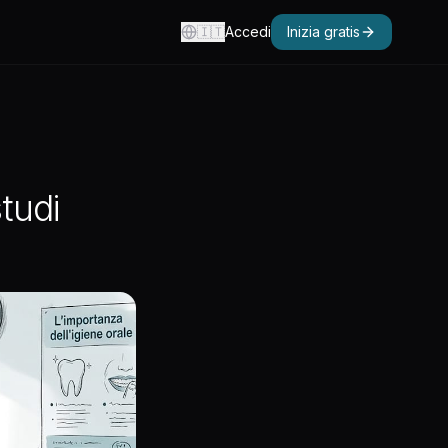
🇮🇹
Accedi
Inizia gratis
tudi