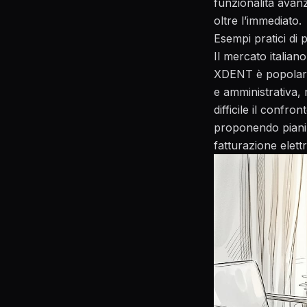
funzionalità avan
oltre l’immediato.
Esempi pratici di 
Il mercato italian
XDENT è popolare 
e amministrativa, 
difficile il confr
proponendo piani 
fatturazione elet