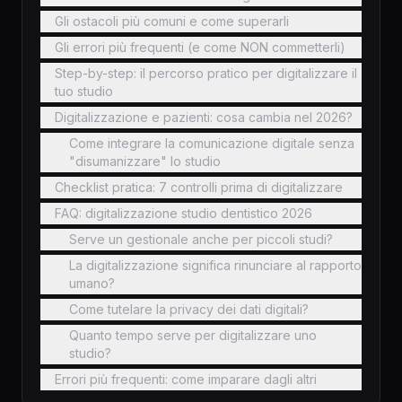
Gli ostacoli più comuni e come superarli
Gli errori più frequenti (e come NON commetterli)
Step-by-step: il percorso pratico per digitalizzare il
tuo studio
Digitalizzazione e pazienti: cosa cambia nel 2026?
Come integrare la comunicazione digitale senza
"disumanizzare" lo studio
Checklist pratica: 7 controlli prima di digitalizzare
FAQ: digitalizzazione studio dentistico 2026
Serve un gestionale anche per piccoli studi?
La digitalizzazione significa rinunciare al rapporto
umano?
Come tutelare la privacy dei dati digitali?
Quanto tempo serve per digitalizzare uno
studio?
Errori più frequenti: come imparare dagli altri