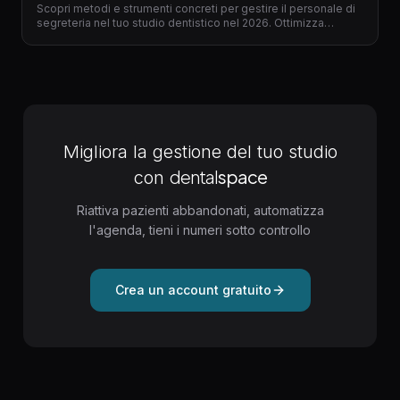
Scopri metodi e strumenti concreti per gestire il personale di
segreteria nel tuo studio dentistico nel 2026. Ottimizza
processi, elimina errori e trasforma la tua segreteria in un
motore di efficienza con il gestionale per dentisti giusto.
Migliora la gestione del tuo studio
dental
space
con
Riattiva pazienti abbandonati, automatizza
l'agenda, tieni i numeri sotto controllo
Crea un account gratuito