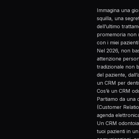
Immagina una giorna
squilla, una segre
dell’ultimo tratta
promemoria non ri
con i miei pazienti
Nel 2026, non bast
attenzione persona
tradizionale non b
del paziente, dall’
un CRM per dentist
Cos’è un CRM odo
Partiamo da una d
(Customer Relatio
agenda elettronic
Un CRM odontoiatri
tuoi pazienti in un