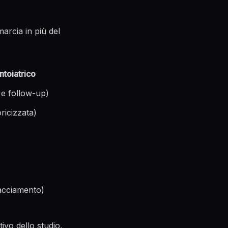
arcia in più del
toiatrico
 e follow-up)
oricizzata)
racciamento)
ivo dello studio,