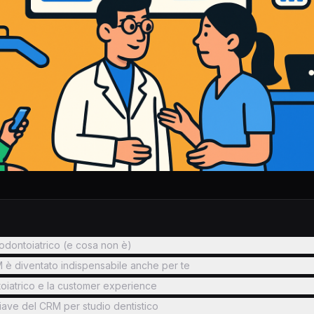
dontoiatrico (e cosa non è)
è diventato indispensabile anche per te
oiatrico e la customer experience
hiave del CRM per studio dentistico