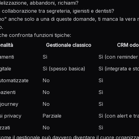
delizzazione, abbandoni, richiami?
collaborazione tra segreteria, igienisti e dentisti?
"no" anche solo a una di queste domande, ti manca la vera m
o.
che confronta funzioni tipiche:
nalità
Gestionale classico
CRM odon
amenti
Sì
Sì (con reminder
gitale
Sì (spesso basica)
Sì (integrata e st
utomatizzate
No
Sì
azienti
No
Sì
 journey
No
Sì
i privacy
Parziale
Sì (con alert e t
zzati
No
Sì
ome il gestionale può davvero diventare il cuore organizzat