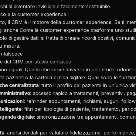
hi di diventare invisibile e facilmente sostituibile.
ico e la customer experience
to, il CRM è il motore della customer experience. Se ti inte
ggi anche
Come la customer experience trasforma uno studio
olo di gestire dati: si tratta di creare ricordi positivi, comuni
u misura.
Dentalspace
ve del CRM per studio dentistico
ono uguali. Quello che serve davvero in uno studio odonto
sta pazienti o la cartella clinica digitale. Quali sono le funzion
che centralizzata
: tutto il profilo del paziente in un’unica vis
amministrativo
: accesso rapido a trattamenti, preventivi, pag
unicazioni
: reminder appuntamenti, richiami, auguri, follow
elligente
: filtri per tipologia di paziente, trattamento, periodi
agenda digitale
: sincronizzazione tra appuntamenti, comuni
ta
: analisi dei dati per valutare fidelizzazione, performance, 