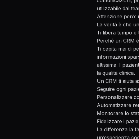
comunicazioni, pre
utilizzabile dal te
Attenzione però: 
La verità è che un
Ti libera tempo e 
Perché un CRM è d
Ti capita mai di p
informazioni spar
altissima. I pazie
la qualità clinica.
Un CRM ti aiuta a
Seguire ogni pazi
Personalizzare c
Automatizzare rem
Monitorare lo stat
Fidelizzare i pazi
La differenza la fa
un’esperienza coere