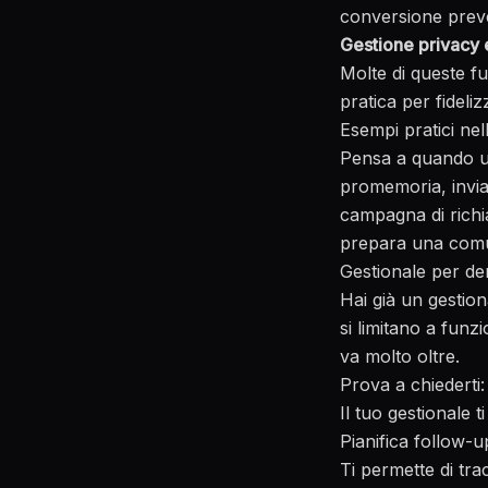
conversione preve
Gestione privacy
Molte di queste f
pratica per fideli
Esempi pratici nel
Pensa a quando un
promemoria, invia
campagna di richia
prepara una comu
Gestionale per den
Hai già un gestiona
si limitano a fun
va molto oltre.
Prova a chiederti:
Il tuo gestionale 
Pianifica follow-
Ti permette di tr