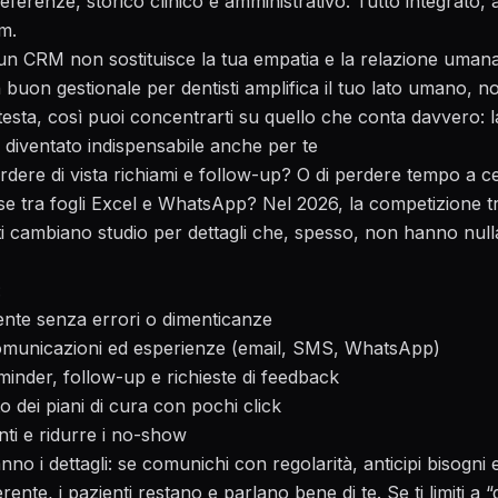
ferenze, storico clinico e amministrativo. Tutto integrato, 
am.
un CRM non sostituisce la tua empatia e la relazione umana 
 buon gestionale per dentisti amplifica il tuo lato umano, no
testa, così puoi concentrarti su quello che conta davvero: la
iventato indispensabile anche per te
erdere di vista richiami e follow-up? O di perdere tempo a c
se tra fogli Excel e WhatsApp? Nel 2026, la competizione tr
nti cambiano studio per dettagli che, spesso, non hanno nul
:
ente senza errori o dimenticanze
omunicazioni ed esperienze (email, SMS, WhatsApp)
inder, follow-up e richieste di feedback
o dei piani di cura con pochi click
enti e ridurre i no-show
nno i dettagli: se comunichi con regolarità, anticipi bisogni e
nte, i pazienti restano e parlano bene di te. Se ti limiti a “