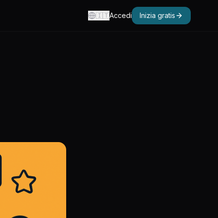
🇮🇹
Accedi
Inizia gratis