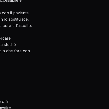
accessibile e
con il paziente.
n lo sostituisce.
 cura e l’ascolto.
ercare
a studi è
la a che fare con
 offri
gestire