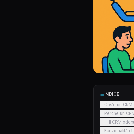
INDICE
Cos’è un CRM o
Perché un CRM 
Il CRM odont
Funzionalità c