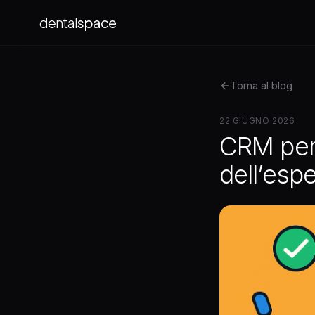
dental
space
Torna al blog
22 GIUGNO 2026
CRM per 
dell’esp