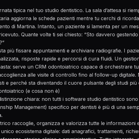
ta tipica nel tuo studio dentistico. La sala d’attesa si riemp
taria aggiorna le schede pazienti mentre tu cerchi di ricordar
mento di Martina. Intanto, un paziente si lamenta per un mes
cevuto. Quante volte ti sei chiesto: “Sto davvero gestendo
?”
a più fissare appuntamenti e archiviare radiografie. I pazie
lizzata, risposte rapide e percorsi di cura fluidi. Un gestion
asta: serve un CRM odontoiatrico capace di orchestrare tutto
accoglienza alle visite di controllo fino al follow-up digital
i e perché sta diventando il cuore pulsante degli studi più 
ntoiatrico (e cosa non è)
istinzione chiara: non tutti i software studio dentistico s
nship Management) specifico per dentisti è più di una semp
a.
co raccoglie, organizza e valorizza tutte le informazioni e 
 unico ecosistema digitale: dati anagrafici, trattamenti, richie