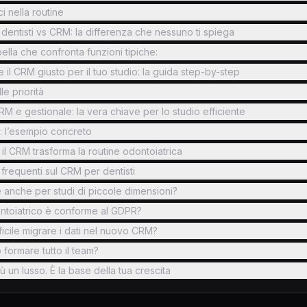
i nella routine
dentisti vs CRM: la differenza che nessuno ti spiega
ella che confronta funzioni tipiche:
il CRM giusto per il tuo studio: la guida step-by-step
le priorità
M e gestionale: la vera chiave per lo studio efficiente
: l’esempio concreto
i il CRM trasforma la routine odontoiatrica
requenti sul CRM per dentisti
le anche per studi di piccole dimensioni?
toiatrico è conforme al GDPR?
ficile migrare i dati nel nuovo CRM?
 formare tutto il team?
ù un lusso. È la base della tua crescita