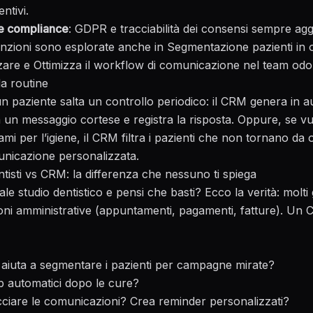
ntivi.
 e compliance
: GDPR e tracciabilità dei consensi sempre agg
unzioni sono esplorate anche in
Segmentazione pazienti in o
zzare
e
Ottimizza il workflow di comunicazione nel team odo
la routine
 paziente salta un controllo periodico: il CRM genera in 
 un messaggio cortese e registra la risposta. Oppure, se vu
mi per l’igiene, il CRM filtra i pazienti che non tornano da o
nicazione personalizzata.
tisti vs CRM: la differenza che nessuno ti spiega
le studio dentistico e pensi che basti? Ecco la verità: molti g
zioni amministrative (appuntamenti, pagamenti, fatture). Un
ti aiuta a segmentare i pazienti per campagne mirate?
up automatici dopo le cure?
acciare le comunicazioni? Crea reminder personalizzati?