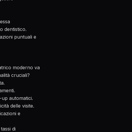
ressa
 dentistico
.
cazioni puntuali e
iatrico moderno va
alità cruciali?
ta.
amenti.
-up automatici.
cità delle visite.
cazioni e
tassi di