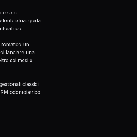
iornata.
dontoiatria: guida
ntoiatrico
.
automatico un
oi lanciare una
ltre sei mesi e
estionali classici
 CRM odontoiatrico