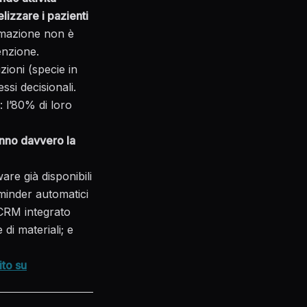
elizzare i pazienti
tomazione non è
enzione.
zioni (specie in
ssi decisionali
.
 l’80% di loro
nno davvero la
are già disponibili
minder automatici
 CRM integrato
 di materiali; e
ito su