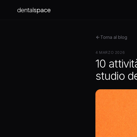
dental
space
Torna al blog
4 MARZO 2026
10 attiv
studio de