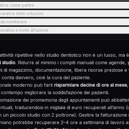
ativa: come partire
arativa delle soluzioni
 da monitorare
rativa e invito all’azione
ttività ripetitive nello studio dentistico non è un lusso, ma
i studio
. Ridurre al minimo i compiti manuali come agende,
ni di magazzino, documentazione, libera risorse preziose e t
e conta davvero, cioè la cura del paziente.
ionale moderno può farti
risparmiare decine di ore al mese
,
l contempo migliorare la soddisfazione dei pazienti.
tomazione dei promemoria degli appuntamenti può abbatter
ntuali, traducendosi in migliaia di euro recuperati all’anno (
 un piccolo studio con 2 poltrone). Gestire la fatturazione 
 mano potrebbe recuperare 2–4 ore a settimana di lavoro a