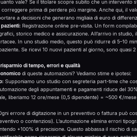
uanto vale? Se il titolare scopre subito che un intervento 
correggere prima di perdere più margine. Anche qui, il va
ortare a decisioni che generano migliaia di euro di differen
pazienti:
Registrazione online pre-visita. Un form compilabil
rafici, storico medico e assicurazione. All’arrivo in studio, i
rtacee. In uno studio medio, questo può ridurre di 5–10 minu
aziente. Se ricevi 10 nuovi pazienti al giorno, sono quasi 2
.
 risparmio di tempo, errori e qualità
conomico
di queste automazioni? Vediamo stime e ipotesi:
o:
Supponiamo uno studio con segreteria part-time che co
l’automazione degli appuntamenti e pagamenti riduce del 30% 
e, liberiamo 12 ore/mese (0,5 dipendente) = ~500 €/mese r
gni errore di digitazione in un preventivo o fattura può co
reventivo o contenziosi). L’automazione elimina errori tipogra
ntendo +100% di precisione. Questo abbassa il rischio di san