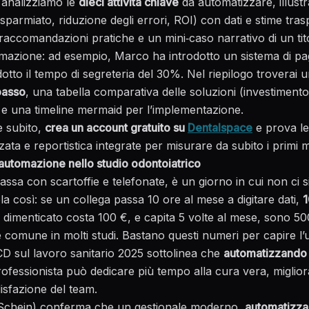
o analizziamo le
dieci attività chiave
da automatizzare, illust
sparmiato, riduzione degli errori, ROI) con dati e stime tras
accomandazioni pratiche e un mini‑caso narrativo di un tit
mazione: ad esempio, Marco ha introdotto un sistema di p
dotto il tempo di segreteria del 30%. Nel riepilogo troverai 
passo
, una tabella comparativa delle soluzioni (investimento
 e una timeline mermaid per l’implementazione.
re subito,
crea un account gratuito su
Dentalspace
e prova le 
ta e reportistica integrate per misurare da subito i primi m
’automazione nello studio odontoiatrico
ssa con scartoffie e telefonate, è un giorno in cui non ci s
la così: se un collega passa 10 ore al mese a digitare dati,
1
imenticato costa 100 €, e capita 5 volte al mese, sono 500 
 comune in molti studi. Bastano questi numeri per capire l’
CD sul lavoro sanitario 2025
sottolinea che
automatizzando 
rofessionista può dedicare più tempo alla cura vera, miglioran
isfazione del team.
Schein) conferma che un gestionale moderno,
automatizzan