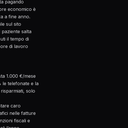
sta pagando
lore economico è
za a fine anno.
e sul sito
l paziente salta
ti il tempo di
 ore di lavoro
sta 1.000 €/mese
le telefonate e la
isparmiati, solo
stare caro
fici nelle fatture
zioni fiscali e