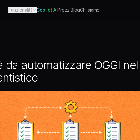
Funzionalità
Copilot AI
Prezzi
Blog
Chi siamo
ità da automatizzare OGGI nel
ntistico