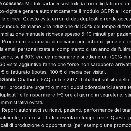
 consensi:
Moduli cartacei sostituiti da form digitali precom
o-digitale genera automaticamente il modulo GDPR e il co
lla clinica. Questo evita errori di dati duplicati e rende access
unque. Stimiamo una riduzione del 50% del tempo di front-
mpilazione manuale richiede spesso 5–10 minuti per pazien
:
Programmi automatici di richiamo per richiami igiene e contr
a email personalizzate al compimento di un anno dall’ultima
ienti, se il 30% era da richiamare e si ottiene un +20% di ri
30 visite aggiuntive l’anno che forse non sarebbero arrivate
 di fatturato (ipotesi: 100 € di media per visita).
ziente:
Chatbot e FAQ online 24/7. Il chatbot sul sito dello
rari, procedure urgenti o minori dubbi odontoiatrici senza t
 duplicati” e fa risparmiare 1–2 ore al giorno in segreteria, s
mministrativi evitati.
:
Report automatici su ricavi, pazienti, performance del tea
ualmente, un cruscotto li presenta in tempo reale. Questo p
to cali di produzione o opportunità (per esempio una promoz