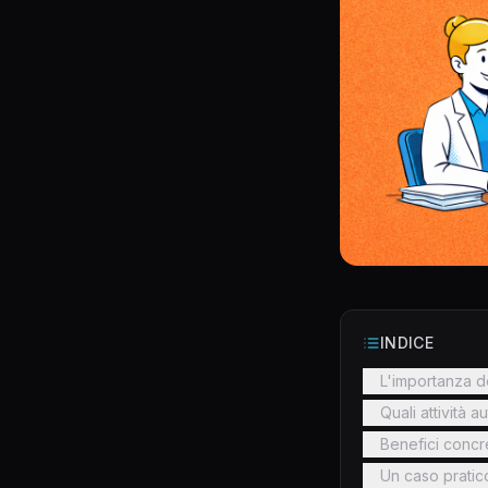
INDICE
L'importanza d
Quali attività a
Benefici concre
Un caso pratic