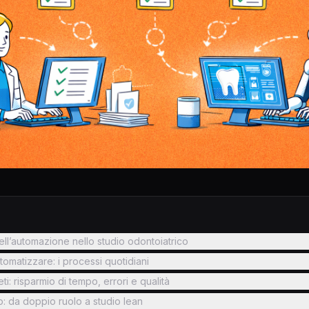
ell’automazione nello studio odontoiatrico
utomatizzare: i processi quotidiani
ti: risparmio di tempo, errori e qualità
o: da doppio ruolo a studio lean