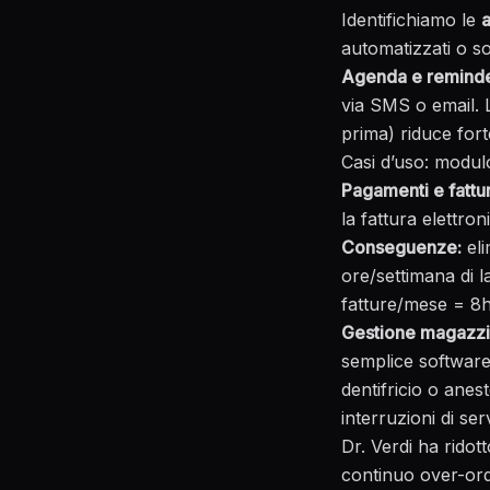
Identifichiamo le
a
automatizzati o s
Agenda e reminde
via SMS o email. L
prima) riduce for
Casi d’uso:
modulo
Pagamenti e fattu
la fattura elettro
Conseguenze:
eli
ore/settimana di 
fatture/mese = 8h
Gestione magazzin
semplice software
dentifricio o anes
interruzioni di se
Dr. Verdi ha rido
continuo over-orde