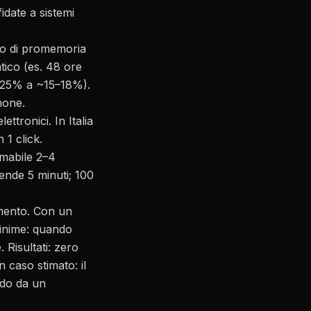
date a sistemi
io di promemoria
ico (es. 48 ore
0–25% a ~15–18%).
phone
.
ttronici. In Italia
 1 click.
imabile 2–4
ende 5 minuti; 100
imento. Con un
minime: quando
 Risultati: zero
 caso stimato: il
ndo da un