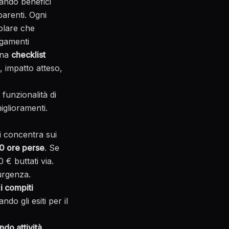
rando benefici
parenti. Ogni
olare che
agamenti
una
checklist
, impatto atteso,
funzionalità di
iglioramenti.
i concentra sui
0 ore perse
. Se
€ buttati via.
urgenza.
i compiti
do gli esiti per il
do attività