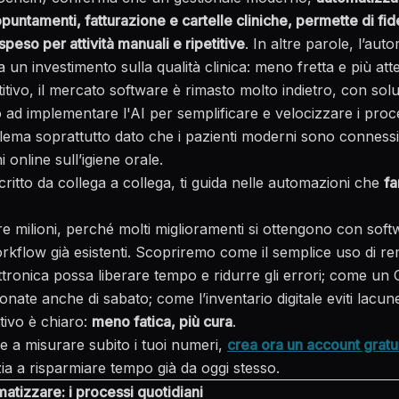
puntamenti, fatturazione e cartelle cliniche, permette di
fid
speso per attività manuali e ripetitive
. In altre parole, l’au
a un investimento sulla qualità clinica: meno fretta e più att
tivo, il mercato software è rimasto molto indietro, con solu
o ad
implementare l'AI per semplificare e velocizzare i proce
ema soprattutto dato che i pazienti moderni sono connessi:
 online sull’igiene orale.
critto da collega a collega, ti guida nelle automazioni che
fa
e milioni, perché molti miglioramenti si ottengono con softw
rkflow già esistenti. Scopriremo come il semplice uso di re
ttronica possa liberare tempo e ridurre gli errori; come un
onate anche di sabato; come l’inventario digitale eviti lacune
ttivo è chiaro:
meno fatica, più cura
.
e a misurare subito i tuoi numeri,
crea ora un account gratu
zia a risparmiare tempo già da oggi stesso.
matizzare: i processi quotidiani