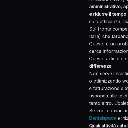
amministrative, ap
e ridurre il tempo 
solo efficienza, m
Sul fronte competi
Italia) che tardan
Questo è un probl
cerca informazioni
Questo articolo, s
differenza
.
Non serve investir
o ottimizzando wo
e fatturazione ele
risponda alle telef
tanto altro. L’obie
Se vuoi cominciar
Dentalspace
e ini
Quali attività auto