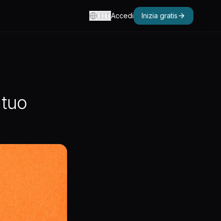
🇮🇹
Accedi
Inizia gratis
 tuo