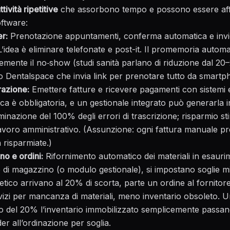
ttività ripetitive
che assorbono tempo e possono essere affi
oftware:
r:
Prenotazione appuntamenti, conferma automatica e inv
’idea è eliminare telefonate e post-it. Il
promemoria automat
temente il no‑show
(studi sanità parlano di riduzione dal 2
 Dentalspace che invia link per prenotare tutto da smart
razione:
Emettere fatture e ricevere pagamenti con sistemi ele
nica è obbligatoria, e un gestionale integrato può generarla in
minazione del 100% degli errori di trascrizione; risparmio st
lavoro amministrativo. (Assunzione: ogni fattura manuale pr
 risparmiate.)
o e ordini:
Rifornimento automatico dei materiali in esaur
 di magazzino (o modulo gestionale), si impostano soglie 
tetico arrivano al 20% di scorta, parte un ordine al fornitore.
rvizi per mancanza di materiali, meno inventario obsoleto. Un
tto del 20% l’inventario immobilizzato semplicemente passa
r all’ordinazione per soglia.