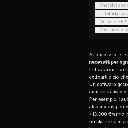
Checklist oper
Tabella comp
Metriche e KPI
Conclusione ope
Automatizzare le a
necessità per ogn
fatturazione, ordi
dedicarti a ciò ch
Un software gest
amministrativi e a
Per esempio, l’au
alcuni punti perce
+10.000 €/anno in
un clic anziché a