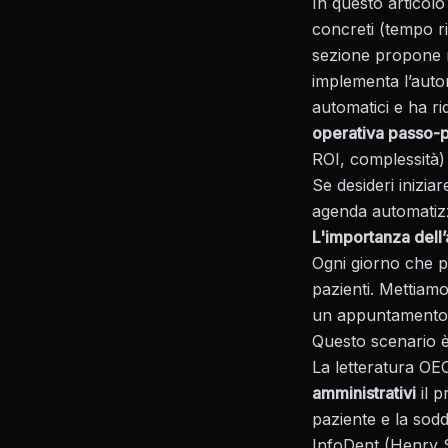
In questo articol
concreti (tempo ri
sezione propone r
implementa l’auto
automatici e ha ri
operativa passo-
ROI, complessità)
Se desideri inizia
agenda automatizza
L'importanza dell
Ogni giorno che pa
pazienti. Mettiamo
un appuntamento d
Questo scenario è
La
letteratura OE
amministrativi
il p
paziente e la sodd
InfoDent (Henry 