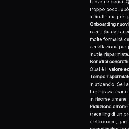
funziona bene). Q
troppo poco, può 
indiretto ma può p
Onboarding nuovi 
raccoglie dati anag
molte formalità ca
accettazione per p
inutile risparmiate
Benefici concreti:
Qual è il
valore e
Tempo risparmiat
in stipendio. Se 
burocrazia manual
in risorse umane.
Riduzione errori:
O
(recalling di un p
elettroniche, gara