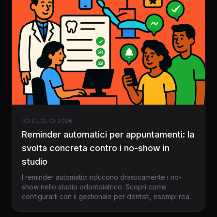
30 LUGLIO 2026
Reminder automatici per appuntamenti: la
svolta concreta contro i no-show in
studio
I reminder automatici riducono drasticamente i no-
show nello studio odontoiatrico. Scopri come
configurarli con il gestionale per dentisti, esempi reali
e soluzioni pratiche per abbattere le assenze
impreviste e ottimizzare l’agenda nel 2026.