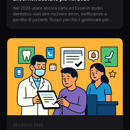
Nel 2026 usare ancora carta ed Excel in studio
dentistico vuol dire rischiare errori, inefficienze e
perdita di pazienti. Scopri perché il gestionale per
dentisti è ormai una scelta urgente, non più
rimandabile.
25 LUGLIO 2026